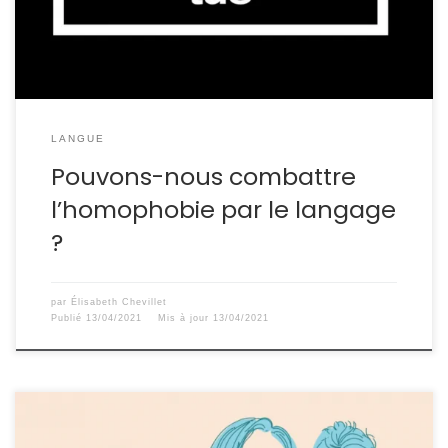
toute forme d’empathie.
LANGUE
Pouvons-nous combattre
l’homophobie par le langage
?
par
Élisabeth Chevillet
Publié
13/04/2021
Mis à jour
13/04/2021