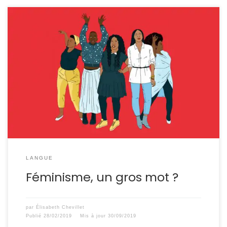
« J’suis pas féministe, mais quand même ! » Quand mon
amie commença ainsi sa diatribe contre ce père de
famille refusant de confier l’éducation physique de ses
enfants à une femme, mon sang ne fit qu’un tour. « Ah
bon ? Ben, moi j’le suis ! » J’aurais pu demander
pourquoi elle ne […]
LANGUE
Féminisme, un gros mot ?
par
Élisabeth Chevillet
Publié
28/02/2019
Mis à jour
30/09/2019