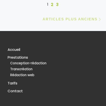
Navigation dans les articles
2
3
1
Ar
ARTICLES PLUS ANCIENS
Accueil
Prestations
Conception-rédaction
Transcréation
Rédaction web
Tarifs
Contact