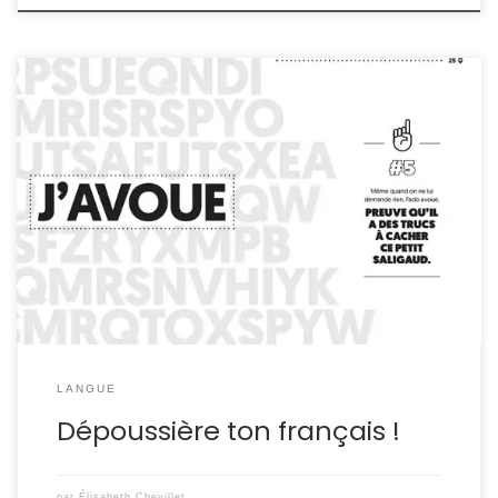
Top 10 des expressions inconnues des plus de 30 ans À
15 ans, quand je disais « fumer une clope », mon père
me reprenait, soutenant mordicus que l’on disait un
clope, et que ledit clope signifiait par ailleurs mégot,
cadavre autrement dit infumable. Je me souviens
également de sa perplexité quant […]
LANGUE
Dépoussière ton français !
par
Élisabeth Chevillet