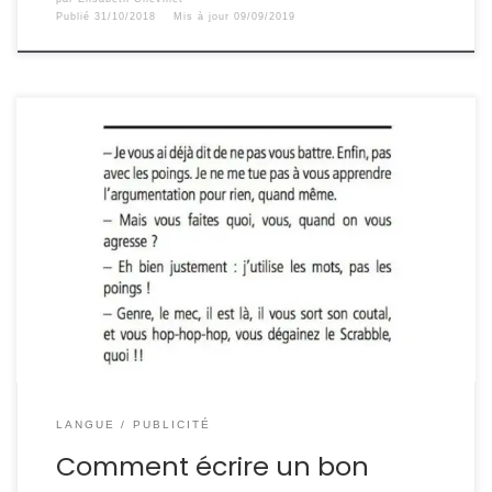
Publié
31/10/2018
Mis à jour
09/09/2019
Il y a écrire et écrire Faire zéro faute à l’intégrale des
dictées de Bernard Pivot, rire aux moqueries de
Bescherelle ta mère et relever les énormités des
journalistes pour défendre le français à coup de
courrier des lecteurs, c’est une chose. En voilà une
autre : savoir tenir une […]
LANGUE
PUBLICITÉ
Comment écrire un bon