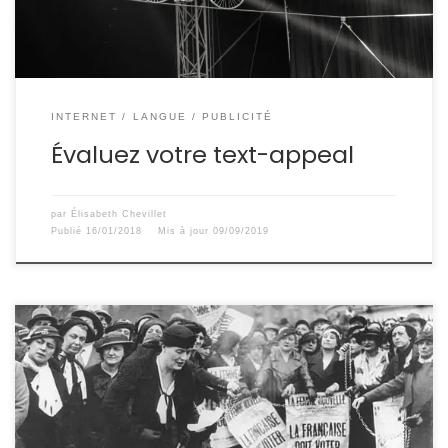
INTERNET
LANGUE
PUBLICITÉ
Évaluez votre text-appeal
par
Élisabeth Chevillet
Publié
16/01/2018
Mis à jour
09/09/2019
Pour étayer ce qui va suivre, prenons les mots apparus
récemment dans le lexique numérique, ceux
d’influenceur ET influenceuse; la conjonction liant ces
derniers néologismes est le symbole opportun pour la