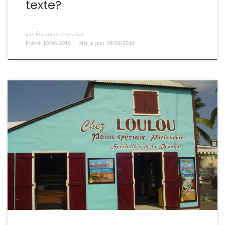
texte?
par
Élisabeth Chevillet
Publié
10/08/2018
Mis à jour
09/09/2019
Ou le retour du Zoreil Dans les boulangeries
réunionnaises, la kyrielle de viennoiseries
métropolitaines côtoie les délices créoles. L’œil curieux
se détourne donc naturellement du croissant et du
mille-feuilles pour découvrir lebonbon cravate, le pâté
créole et autre rocher coco.