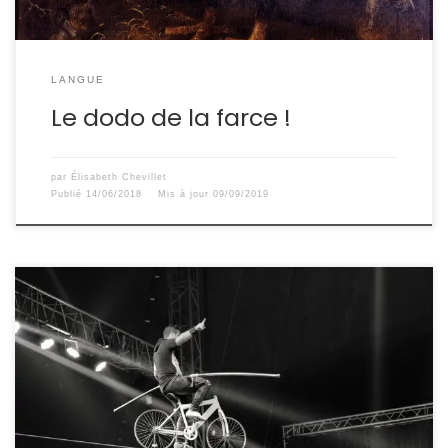
LANGUE
Le dodo de la farce !
par
Élisabeth Chevillet
Publié
14/06/2018
Mis à jour
09/09/2019
Chers rédacteurs web, bloggeurs, facebookeurs et
autres auteurs 2.0, Infidèle, impatient et intransigeant,
l’Internaute est un cauchemar. Vos mots n’ont qu’à bien
se tenir, car la visibilité de vos textes ne tient qu’à un
clic. Votre mission, si vous l’acceptez, est de captiver.
Vous devez servir l’info sur un plateau d’argent, […]