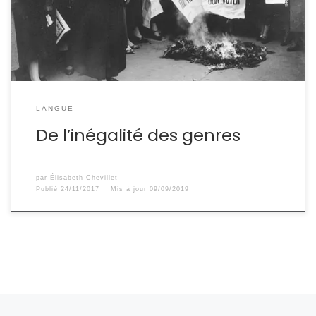
thèse intitulée De l’inégalité des genres maintenue par
la constante domination du masculin dans le langage
courant.
LANGUE
De l’inégalité des genres
par
Élisabeth Chevillet
Publié
24/11/2017
Mis à jour
09/09/2019