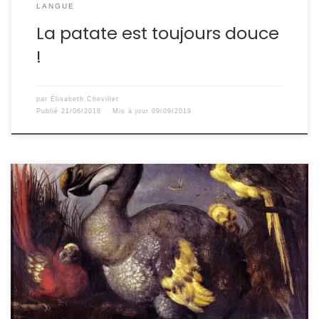
LANGUE
La patate est toujours douce
!
par
Élisabeth Chevillet
Publié
21/06/2018
Mis à jour
09/09/2019
Ou premier regard de Zoreil sur le créole réunionnais LA
DODO LÉ LA. Sur son affiche vert jaune rouge, un drôle
de dindon susurre des notes de musique aux passants.
C’est du moins ce qui me traverse l’esprit quand
l’immense pub me saute aux yeux dès mon arrivée sur
l’île. […]