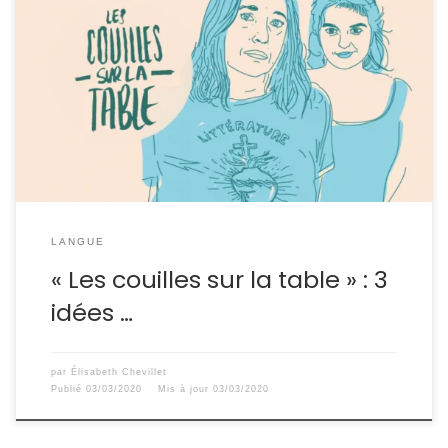
La langue n’est pas un musée Adopter une nouvelle
manière de parler bouscule des habitudes linguistiques
bien ancrées. Hors de sa zone de confort, l’Homo dit
sapiens se braque. Les arguments contre la
féminisation du français sont légion, de l’aberration
esthétique au caractère inadéquat du terrain
linguistique pour combattre le […]
LANGUE
« Les couilles sur la table » : 3
idées …
par
Élisabeth Chevillet
Publié
03/03/2020
Mis à jour
03/03/2020