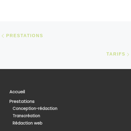
Parcourir les articles
Article précédent
PRESTATIONS
TARIFS
Accueil
Prestations
Conception-rédaction
Transcréation
Rédaction web