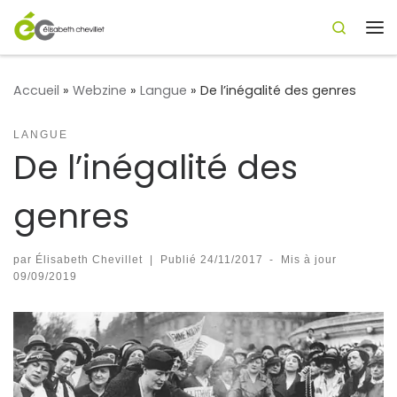
Search
Passer au contenu
Me
Accueil
»
Webzine
»
Langue
»
De l’inégalité des genres
LANGUE
De l’inégalité des
genres
par
Élisabeth Chevillet
|
Publié
24/11/2017
-
Mis à jour
09/09/2019