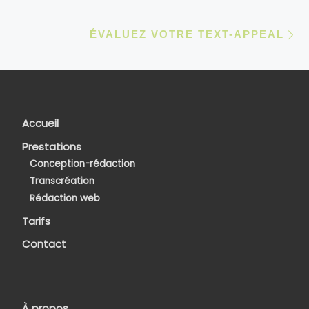
Ar
ÉVALUEZ VOTRE TEXT-APPEAL
Accueil
Prestations
Conception-rédaction
Transcréation
Rédaction web
Tarifs
Contact
À propos