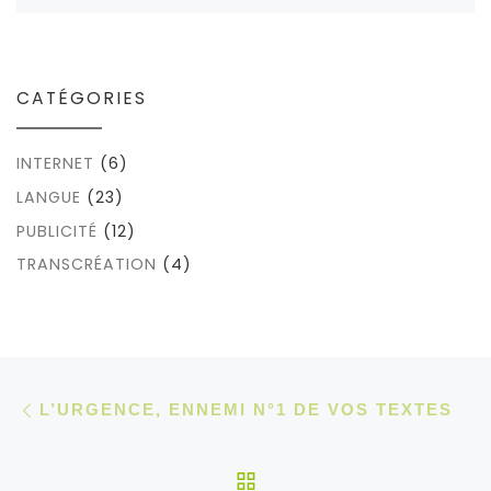
CATÉGORIES
INTERNET
(6)
LANGUE
(23)
PUBLICITÉ
(12)
TRANSCRÉATION
(4)
Parcourir les articles
Article précédent
L’URGENCE, ENNEMI N°1 DE VOS TEXTES
RETOUR À LA LISTE 