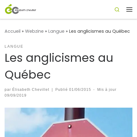
Search
Passer au contenu
Me
Accueil
»
Webzine
»
Langue
»
Les anglicismes au Québec
LANGUE
Les anglicismes au
Québec
par
Élisabeth Chevillet
|
Publié
01/06/2015
-
Mis à jour
09/09/2019