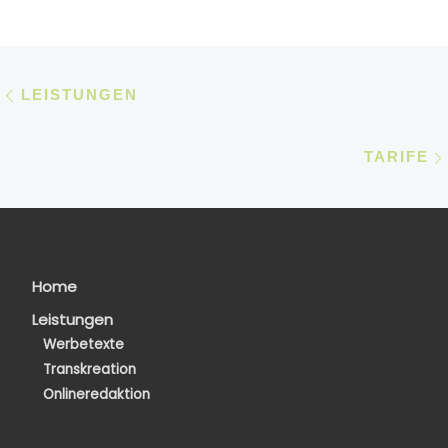
Beitragsnavigation
Vorheriger Beitrag
LEISTUNGEN
TARIFE
Home
Leistungen
Werbetexte
Transkreation
Onlineredaktion