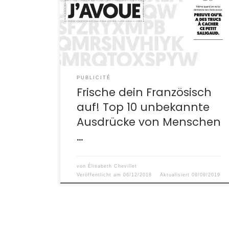
PUBLICITÉ
Frische dein Französisch
auf! Top 10 unbekannte
Ausdrücke von Menschen
…
von
Élisabeth Chevillet
Veröffentlicht am
06/12/2018
Aktualisiert
09/09/2019