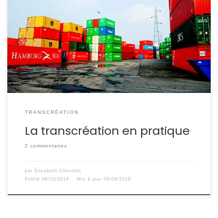
Traduction classique ou transcréation ? Vous souhaitez
étendre les activités de votre entreprise à
l’international et cherchez la communication adéquate.
Si vous êtes Mercedes-Benz, la traduction de votre
signature fonctionne.
TRANSCRÉATION
La transcréation en pratique
2 commentaires
par
Élisabeth Chevillet
Publié
06/10/2014
Mis à jour
09/09/2019