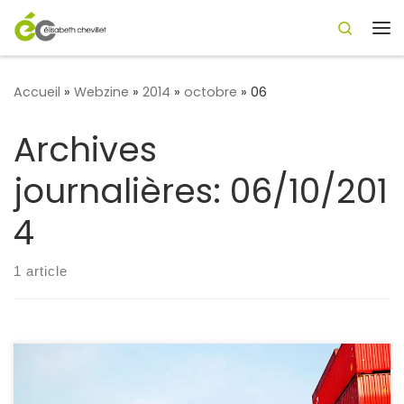
Search
Passer au contenu
Me
Accueil
»
Webzine
»
2014
»
octobre
»
06
Archives
journalières:
06/10/201
4
1 article