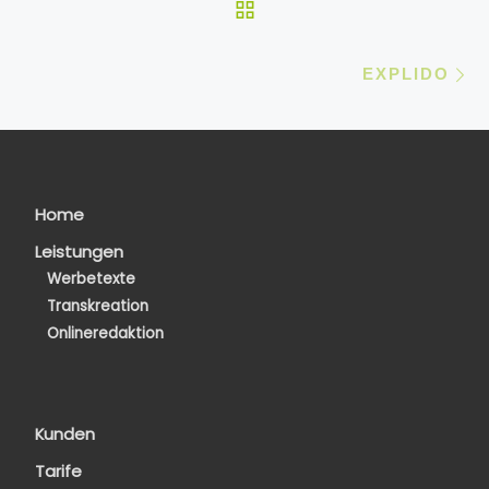
ZURÜCK ZUR BEITRA
Nä
EXPLIDO
Home
Leistungen
Werbetexte
Transkreation
Onlineredaktion
Kunden
Tarife