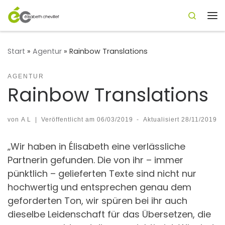
Search
Zum Inhalt springen
Me
Start
»
Agentur
»
Rainbow Translations
AGENTUR
Rainbow Translations
von
A L
|
Veröffentlicht am
06/03/2019
-
Aktualisiert
28/11/2019
„Wir haben in Élisabeth eine verlässliche
Partnerin gefunden. Die von ihr – immer
pünktlich – gelieferten Texte sind nicht nur
hochwertig und entsprechen genau dem
geforderten Ton, wir spüren bei ihr auch
dieselbe Leidenschaft für das Übersetzen, die