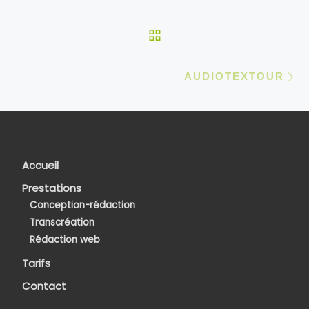
RETOUR À LA LISTE 
Ar
AUDIOTEXTOUR
Accueil
Prestations
Conception-rédaction
Transcréation
Rédaction web
Tarifs
Contact