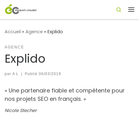
Search
Passer au contenu
Me
Accueil
»
Agence
»
Explido
AGENCE
Explido
par
A L
|
Publié
06/03/2019
« Une partenaire fiable et compétente pour
nos projets SEO en français. »
Nicole Stecher