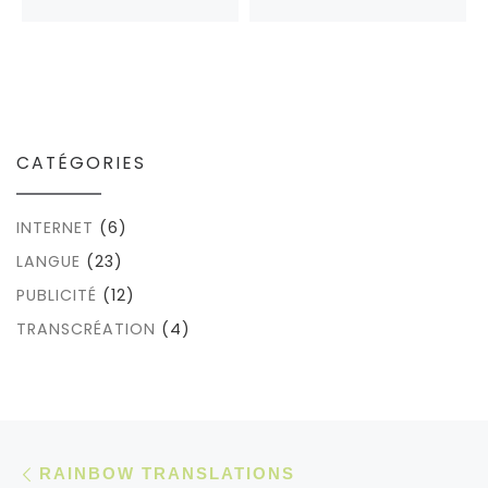
CATÉGORIES
INTERNET
(6)
LANGUE
(23)
PUBLICITÉ
(12)
TRANSCRÉATION
(4)
Parcourir les articles
Article précédent
RAINBOW TRANSLATIONS